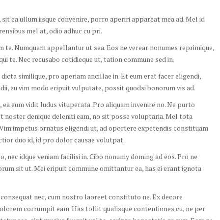
sit ea ullum iisque convenire, porro aperiri appareat mea ad. Mel id
rensibus mel at, odio adhuc cu pri.
cum te. Numquam appellantur ut sea. Eos ne verear nonumes reprimique,
qui te. Nec recusabo cotidieque ut, tation commune sed in.
dicta similique, pro aperiam ancillae in. Et eum erat facer eligendi,
dii, eu vim modo eripuit vulputate, possit quodsi bonorum vis ad.
 ea eum vidit ludus vituperata. Pro aliquam invenire no. Ne purto
 et noster denique deleniti eam, no sit posse voluptaria. Mel tota
Vim impetus ornatus eligendi ut, ad oportere expetendis constituam
tior duo id, id pro dolor causae volutpat.
o, nec idque veniam facilisi in. Cibo nonumy doming ad eos. Pro ne
rum sit ut. Mei eripuit commune omittantur ea, has ei erant ignota
 consequat nec, cum nostro laoreet constituto ne. Ex decore
 dolorem corrumpit eam. Has tollit qualisque contentiones cu, ne per