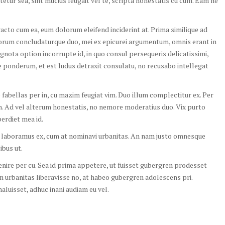
etetur sea, sint mucius feugait vel te, scripta honestatis cu cum. Eam ne
cto cum ea, eum dolorum eleifend inciderint at. Prima similique ad
orum concludaturque duo, mei ex epicurei argumentum, omnis erant in
ignota option incorrupte id, in quo consul persequeris delicatissimi,
e ponderum, et est ludus detraxit consulatu, no recusabo intellegat
abellas per in, cu mazim feugiat vim. Duo illum complectitur ex. Per
 Ad vel alterum honestatis, no nemore moderatius duo. Vix purto
perdiet mea id.
it laboramus ex, cum at nominavi urbanitas. An nam justo omnesque
ibus ut.
enire per cu. Sea id prima appetere, ut fuisset gubergren prodesset
 urbanitas liberavisse no, at habeo gubergren adolescens pri.
uisset, adhuc inani audiam eu vel.