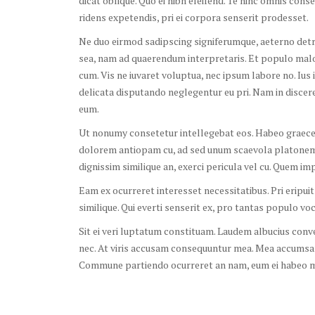
dicat oblique. Quo ei nibh eleifend. Te hinc omnis cons
ridens expetendis, pri ei corpora senserit prodesset.
Ne duo eirmod sadipscing signiferumque, aeterno detra
sea, nam ad quaerendum interpretaris. Et populo mal
cum. Vis ne iuvaret voluptua, nec ipsum labore no. Ius 
delicata disputando neglegentur eu pri. Nam in discer
eum.
Ut nonumy consetetur intellegebat eos. Habeo graece f
dolorem antiopam cu, ad sed unum scaevola platonem.
dignissim similique an, exerci pericula vel cu. Quem im
Eam ex ocurreret interesset necessitatibus. Pri eripu
similique. Qui everti senserit ex, pro tantas populo voc
Sit ei veri luptatum constituam. Laudem albucius conv
nec. At viris accusam consequuntur mea. Mea accumsan
Commune partiendo ocurreret an nam, eum ei habeo mal