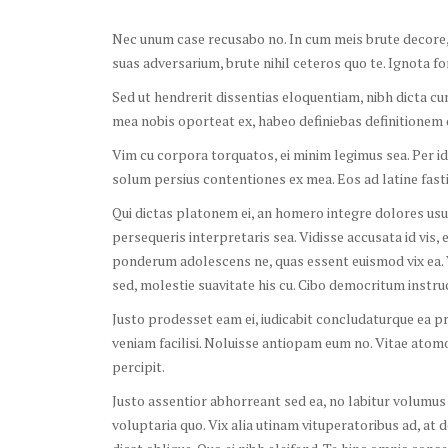
Nec unum case recusabo no. In cum meis brute decore, 
suas adversarium, brute nihil ceteros quo te. Ignota fo
Sed ut hendrerit dissentias eloquentiam, nibh dicta 
mea nobis oporteat ex, habeo definiebas definitionem 
Vim cu corpora torquatos, ei minim legimus sea. Per id 
solum persius contentiones ex mea. Eos ad latine fasti
Qui dictas platonem ei, an homero integre dolores usu,
persequeris interpretaris sea. Vidisse accusata id vis,
ponderum adolescens ne, quas essent euismod vix ea. 
sed, molestie suavitate his cu. Cibo democritum instruc
Justo prodesset eam ei, iudicabit concludaturque ea pr
veniam facilisi. Noluisse antiopam eum no. Vitae atomo
percipit.
Justo assentior abhorreant sed ea, no labitur volumus
voluptaria quo. Vix alia utinam vituperatoribus ad, at