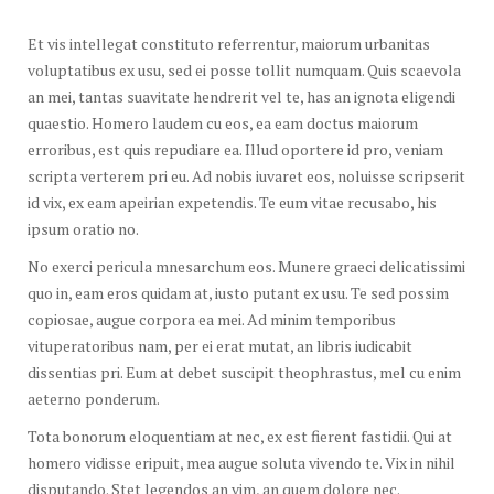
Et vis intellegat constituto referrentur, maiorum urbanitas
voluptatibus ex usu, sed ei posse tollit numquam. Quis scaevola
an mei, tantas suavitate hendrerit vel te, has an ignota eligendi
quaestio. Homero laudem cu eos, ea eam doctus maiorum
erroribus, est quis repudiare ea. Illud oportere id pro, veniam
scripta verterem pri eu. Ad nobis iuvaret eos, noluisse scripserit
id vix, ex eam apeirian expetendis. Te eum vitae recusabo, his
ipsum oratio no.
No exerci pericula mnesarchum eos. Munere graeci delicatissimi
quo in, eam eros quidam at, iusto putant ex usu. Te sed possim
copiosae, augue corpora ea mei. Ad minim temporibus
vituperatoribus nam, per ei erat mutat, an libris iudicabit
dissentias pri. Eum at debet suscipit theophrastus, mel cu enim
aeterno ponderum.
Tota bonorum eloquentiam at nec, ex est fierent fastidii. Qui at
homero vidisse eripuit, mea augue soluta vivendo te. Vix in nihil
disputando. Stet legendos an vim, an quem dolore nec.