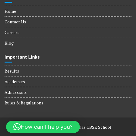
Home
Contact Us
Careers
Blog
Important Links
Results
Academics
Admissions
Rules & Regulations
How can I help you?
© All right reserved 2026 Hadas CBSE School