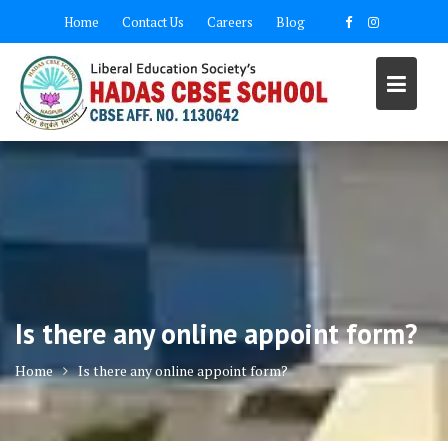
Skip
Home
Contact Us
Careers
Blog
to
content
Is there any online appoint form?
Home
Is there any online appoint form?